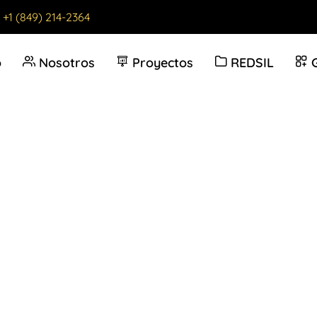
:
+1 (849) 214-2364
o
Nosotros
Proyectos
REDSIL