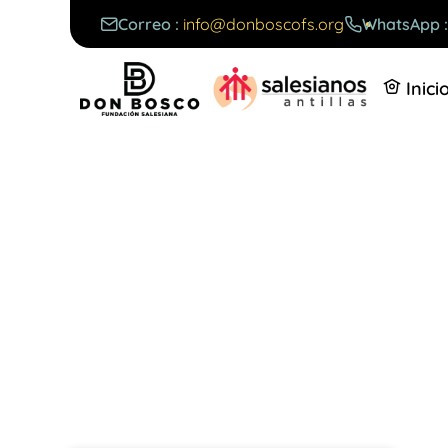
Correo :
info@donboscofs.org
WhatsApp 
Inici